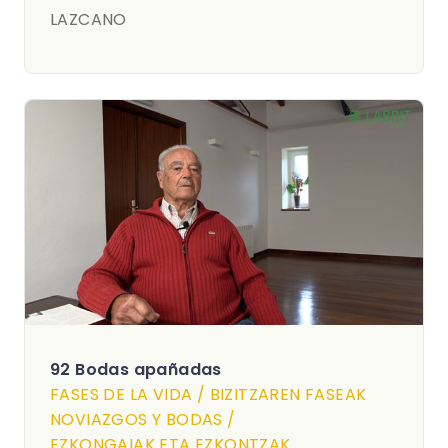
LAZCANO
92 Bodas apañadas
FASES DE LA VIDA / BIZITZAREN FASEAK
NOVIAZGOS Y BODAS /
EZKONGAIAK ETA EZKONTZAK