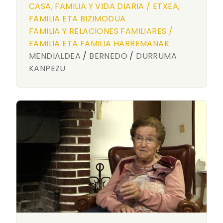
CASA, FAMILIA Y VIDA DIARIA / ETXEA,
FAMILIA ETA BIZIMODUA
FAMILIA Y RELACIONES FAMILIARES /
FAMILIA ETA FAMILIA HARREMANAK
MENDIALDEA
/
BERNEDO
/
DURRUMA
KANPEZU