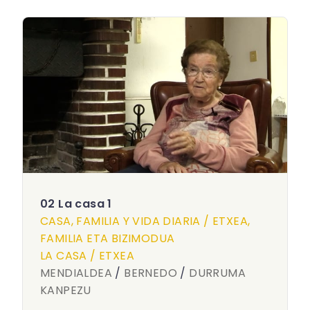
02 La casa 1
CASA, FAMILIA Y VIDA DIARIA / ETXEA,
FAMILIA ETA BIZIMODUA
LA CASA / ETXEA
MENDIALDEA
/
BERNEDO
/
DURRUMA
KANPEZU