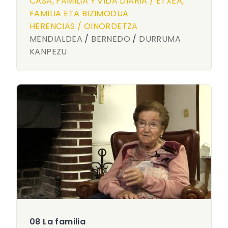
CASA, FAMILIA Y VIDA DIARIA / ETXEA,
FAMILIA ETA BIZIMODUA
HERENCIAS / OINORDETZA
MENDIALDEA
/
BERNEDO
/
DURRUMA
KANPEZU
08 La familia