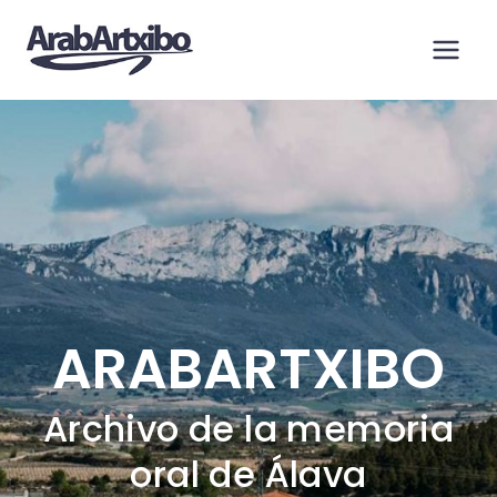
Saltar
al
contenido
ARABARTXIBO
Archivo de la memoria
oral de Álava