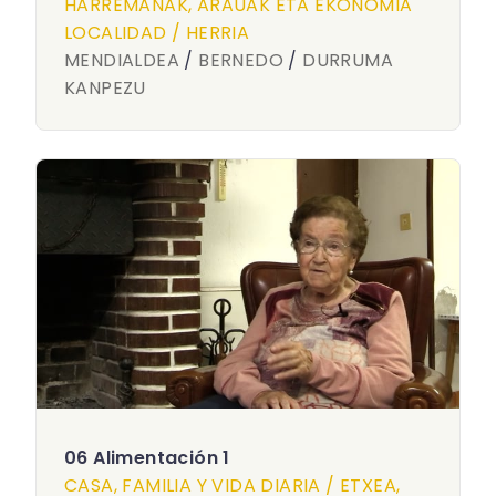
HARREMANAK, ARAUAK ETA EKONOMIA
LOCALIDAD / HERRIA
MENDIALDEA
/
BERNEDO
/
DURRUMA
KANPEZU
06 Alimentación 1
CASA, FAMILIA Y VIDA DIARIA / ETXEA,