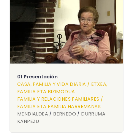
01 Presentación
CASA, FAMILIA Y VIDA DIARIA / ETXEA,
FAMILIA ETA BIZIMODUA
FAMILIA Y RELACIONES FAMILIARES /
FAMILIA ETA FAMILIA HARREMANAK
MENDIALDEA
/
BERNEDO
/
DURRUMA
KANPEZU