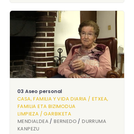
03 Aseo personal
CASA, FAMILIA Y VIDA DIARIA / ETXEA,
FAMILIA ETA BIZIMODUA
LIMPIEZA / GARBIKETA
MENDIALDEA
/
BERNEDO
/
DURRUMA
KANPEZU