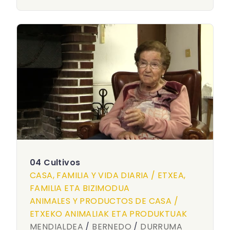
04 Cultivos
CASA, FAMILIA Y VIDA DIARIA / ETXEA,
FAMILIA ETA BIZIMODUA
ANIMALES Y PRODUCTOS DE CASA /
ETXEKO ANIMALIAK ETA PRODUKTUAK
MENDIALDEA
/
BERNEDO
/
DURRUMA