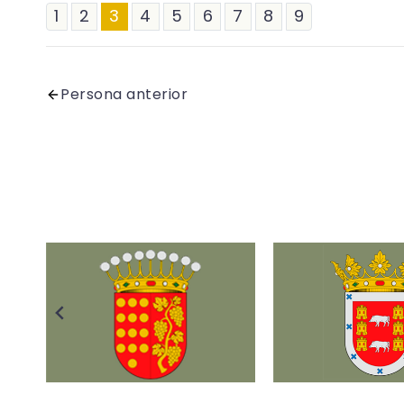
1
2
3
4
5
6
7
8
9
Persona anterior