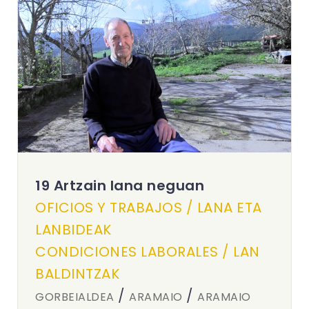
19 Artzain lana neguan
OFICIOS Y TRABAJOS / LANA ETA
LANBIDEAK
CONDICIONES LABORALES / LAN
BALDINTZAK
/
/
GORBEIALDEA
ARAMAIO
ARAMAIO