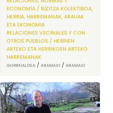
RELACIONES, NORMAS Y
ECONOMÍA / BIZITZA KOLEKTIBOA,
HERRIA, HARREMANAK, ARAUAK
ETA EKONOMIA
RELACIONES VECINALES Y CON
OTROS PUEBLOS / HERRIEN
ARTEKO ETA HERRIKOEN ARTEKO
HARREMANAK
/
/
GORBEIALDEA
ARAMAIO
ARAMAIO