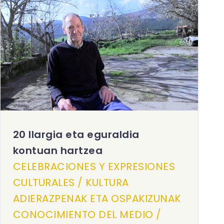
20 Ilargia eta eguraldia
kontuan hartzea
CELEBRACIONES Y EXPRESIONES
CULTURALES / KULTURA
ADIERAZPENAK ETA OSPAKIZUNAK
CONOCIMIENTO DEL MEDIO /