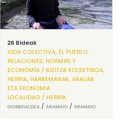
26 Bideak
VIDA COLECTIVA, EL PUEBLO,
RELACIONES, NORMAS Y
ECONOMÍA / BIZITZA KOLEKTIBOA,
HERRIA, HARREMANAK, ARAUAK
ETA EKONOMIA
LOCALIDAD / HERRIA
/
/
GORBEIALDEA
ARAMAIO
ARAMAIO