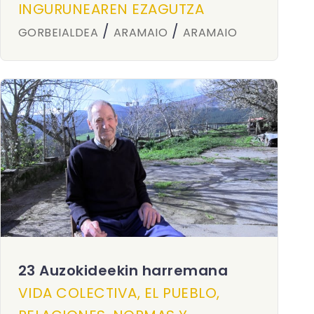
INGURUNEAREN EZAGUTZA
/
/
GORBEIALDEA
ARAMAIO
ARAMAIO
23 Auzokideekin harremana
VIDA COLECTIVA, EL PUEBLO,