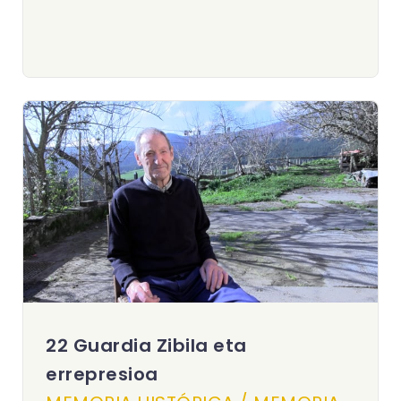
22 Guardia Zibila eta
errepresioa