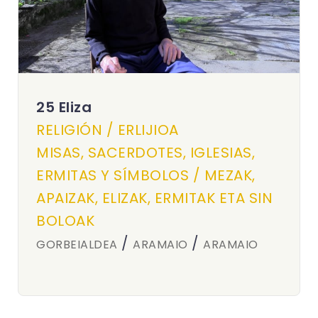
25 Eliza
RELIGIÓN / ERLIJIOA
MISAS, SACERDOTES, IGLESIAS,
ERMITAS Y SÍMBOLOS / MEZAK,
APAIZAK, ELIZAK, ERMITAK ETA SIN
BOLOAK
/
/
GORBEIALDEA
ARAMAIO
ARAMAIO