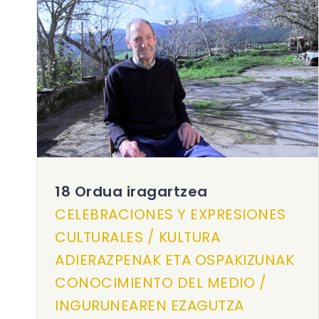
18 Ordua iragartzea
CELEBRACIONES Y EXPRESIONES
CULTURALES / KULTURA
ADIERAZPENAK ETA OSPAKIZUNAK
CONOCIMIENTO DEL MEDIO /
INGURUNEAREN EZAGUTZA