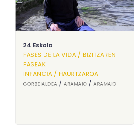
24 Eskola
FASES DE LA VIDA / BIZITZAREN
FASEAK
INFANCIA / HAURTZAROA
/
/
GORBEIALDEA
ARAMAIO
ARAMAIO