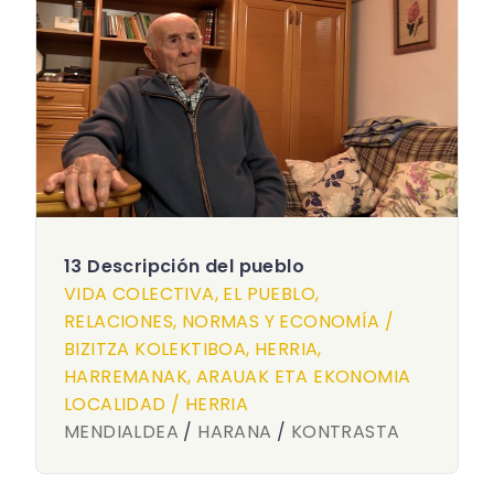
13 Descripción del pueblo
VIDA COLECTIVA, EL PUEBLO,
RELACIONES, NORMAS Y ECONOMÍA /
BIZITZA KOLEKTIBOA, HERRIA,
HARREMANAK, ARAUAK ETA EKONOMIA
LOCALIDAD / HERRIA
MENDIALDEA
/
HARANA
/
KONTRASTA