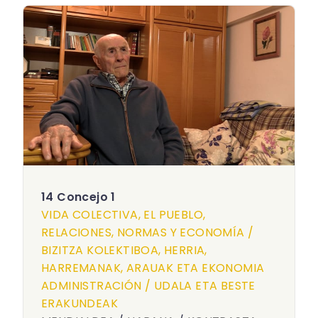
14 Concejo 1
VIDA COLECTIVA, EL PUEBLO,
RELACIONES, NORMAS Y ECONOMÍA /
BIZITZA KOLEKTIBOA, HERRIA,
HARREMANAK, ARAUAK ETA EKONOMIA
ADMINISTRACIÓN / UDALA ETA BESTE
ERAKUNDEAK