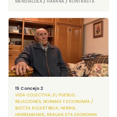
MENDIALDEA
/
HARANA
/
KONTRASTA
15 Concejo 2
VIDA COLECTIVA, EL PUEBLO,
RELACIONES, NORMAS Y ECONOMÍA /
BIZITZA KOLEKTIBOA, HERRIA,
HARREMANAK, ARAUAK ETA EKONOMIA