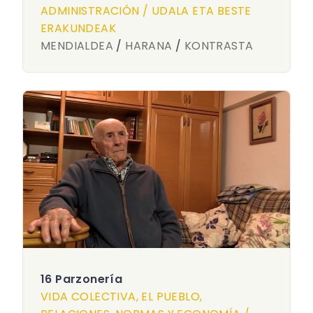
ADMINISTRACIÓN / UDALA ETA BESTE
ERAKUNDEAK
MENDIALDEA
/
HARANA
/
KONTRASTA
16 Parzonería
VIDA COLECTIVA, EL PUEBLO,