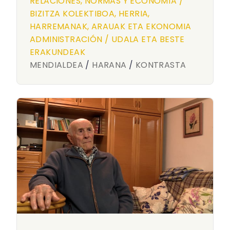
RELACIONES, NORMAS Y ECONOMÍA /
BIZITZA KOLEKTIBOA, HERRIA,
HARREMANAK, ARAUAK ETA EKONOMIA
ADMINISTRACIÓN / UDALA ETA BESTE
ERAKUNDEAK
MENDIALDEA
/
HARANA
/
KONTRASTA