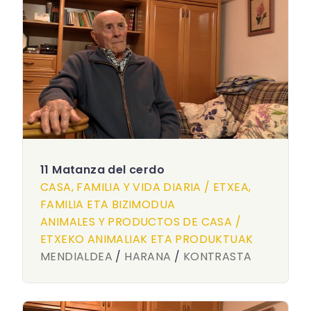
11 Matanza del cerdo
CASA, FAMILIA Y VIDA DIARIA / ETXEA,
FAMILIA ETA BIZIMODUA
ANIMALES Y PRODUCTOS DE CASA /
ETXEKO ANIMALIAK ETA PRODUKTUAK
MENDIALDEA
/
HARANA
/
KONTRASTA