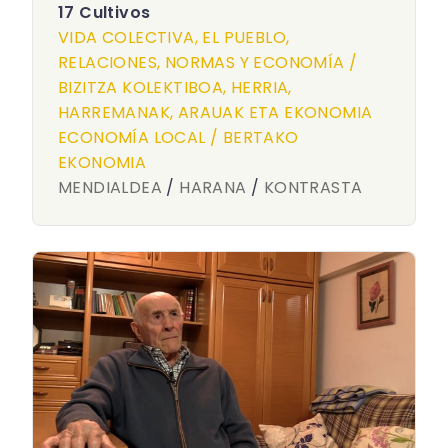
17 Cultivos
VIDA COLECTIVA, EL PUEBLO,
RELACIONES, NORMAS Y ECONOMÍA /
BIZITZA KOLEKTIBOA, HERRIA,
HARREMANAK, ARAUAK ETA EKONOMIA
ECONOMÍA LOCAL / BERTAKO
EKONOMIA
MENDIALDEA
/
HARANA
/
KONTRASTA