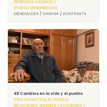
REMEDIOS CASEROS /
ETXEKO ERREMEDIOAK
MENDIALDEA
/
HARANA
/
KONTRASTA
49 Cambios en la vida y el pueblo
VIDA COLECTIVA, EL PUEBLO,
RELACIONES, NORMAS Y ECONOMÍA /