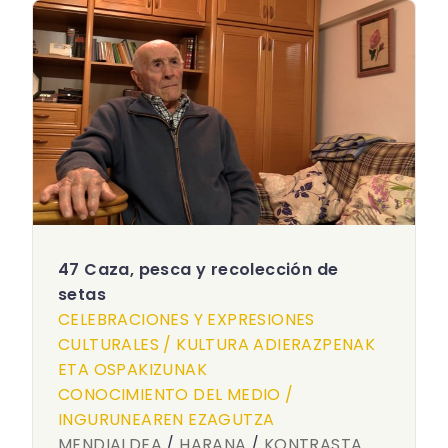
47 Caza, pesca y recolección de
setas
CELEBRACIONES Y EXPRESIONES
CULTURALES / KULTURA ADIERAZPENAK
ETA OSPAKIZUNAK
CONOCIMIENTO DEL MEDIO /
INGURUNEAREN EZAGUTZA
MENDIALDEA
/
HARANA
/
KONTRASTA