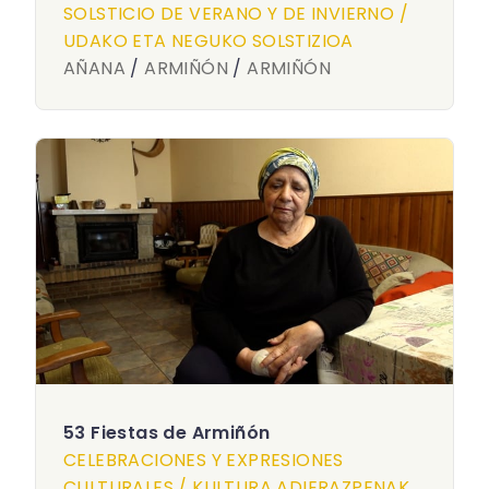
SOLSTICIO DE VERANO Y DE INVIERNO /
UDAKO ETA NEGUKO SOLSTIZIOA
AÑANA
/
ARMIÑÓN
/
ARMIÑÓN
53 Fiestas de Armiñón
CELEBRACIONES Y EXPRESIONES
CULTURALES / KULTURA ADIERAZPENAK