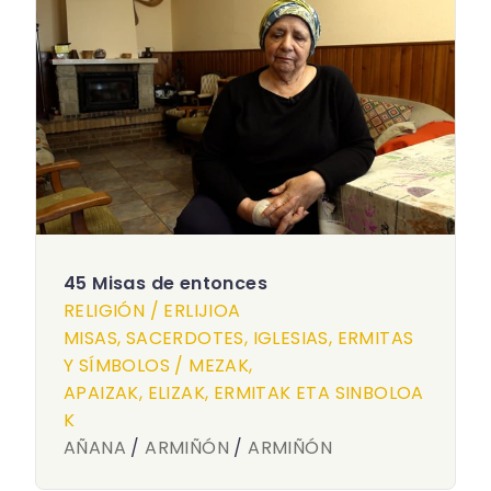
45 Misas de entonces
RELIGIÓN / ERLIJIOA
MISAS, SACERDOTES, IGLESIAS, ERMITAS
Y SÍMBOLOS / MEZAK,
APAIZAK, ELIZAK, ERMITAK ETA SINBOLOA
K
AÑANA
/
ARMIÑÓN
/
ARMIÑÓN