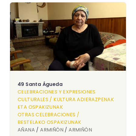
49 Santa Águeda
CELEBRACIONES Y EXPRESIONES
CULTURALES / KULTURA ADIERAZPENAK
ETA OSPAKIZUNAK
OTRAS CELEBRACIONES /
BESTELAKO OSPAKIZUNAK
AÑANA
/
ARMIÑÓN
/
ARMIÑÓN