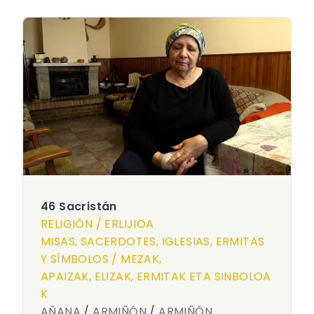
46 Sacristán
RELIGIÓN / ERLIJIOA
MISAS, SACERDOTES, IGLESIAS, ERMITAS
Y SÍMBOLOS / MEZAK,
APAIZAK, ELIZAK, ERMITAK ETA SINBOLOA
K
AÑANA
/
ARMIÑÓN
/
ARMIÑÓN