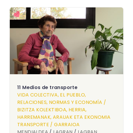
11 Medios de transporte
VIDA COLECTIVA, EL PUEBLO,
RELACIONES, NORMAS Y ECONOMÍA /
BIZITZA KOLEKTIBOA, HERRIA,
HARREMANAK, ARAUAK ETA EKONOMIA
TRANSPORTE / GARRAIOA
MENDIALDEA
/
LAGRAN
/
LAGRAN