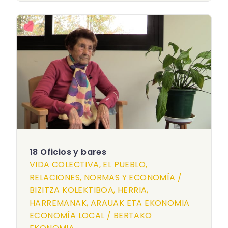
18 Oficios y bares
VIDA COLECTIVA, EL PUEBLO,
RELACIONES, NORMAS Y ECONOMÍA /
BIZITZA KOLEKTIBOA, HERRIA,
HARREMANAK, ARAUAK ETA EKONOMIA
ECONOMÍA LOCAL / BERTAKO