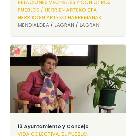
RELACIONES VECINALES Y CON OTROS
PUEBLOS / HERRIEN ARTEKO ETA
HERRIKOEN ARTEKO HARREMANAK
MENDIALDEA
/
LAGRAN
/
LAGRAN
13 Ayuntamiento y Concejo
VIDA COLECTIVA, EL PUEBLO,