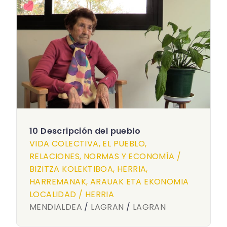
10 Descripción del pueblo
VIDA COLECTIVA, EL PUEBLO,
RELACIONES, NORMAS Y ECONOMÍA /
BIZITZA KOLEKTIBOA, HERRIA,
HARREMANAK, ARAUAK ETA EKONOMIA
LOCALIDAD / HERRIA
MENDIALDEA
/
LAGRAN
/
LAGRAN