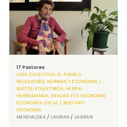
17 Pastoreo
VIDA COLECTIVA, EL PUEBLO,
RELACIONES, NORMAS Y ECONOMÍA /
BIZITZA KOLEKTIBOA, HERRIA,
HARREMANAK, ARAUAK ETA EKONOMIA
ECONOMÍA LOCAL / BERTAKO
EKONOMIA
MENDIALDEA
/
LAGRAN
/
LAGRAN