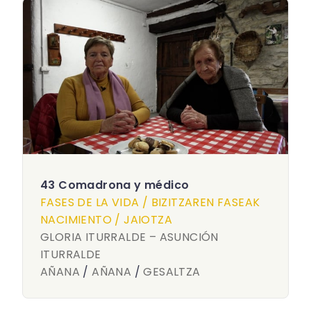
43 Comadrona y médico
FASES DE LA VIDA / BIZITZAREN FASEAK
NACIMIENTO / JAIOTZA
GLORIA ITURRALDE – ASUNCIÓN
ITURRALDE
AÑANA
/
AÑANA
/
GESALTZA