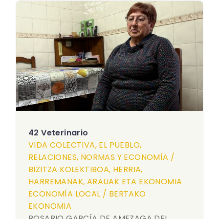
42 Veterinario
VIDA COLECTIVA, EL PUEBLO,
RELACIONES, NORMAS Y ECONOMÍA /
BIZITZA KOLEKTIBOA, HERRIA,
HARREMANAK, ARAUAK ETA EKONOMIA
ECONOMÍA LOCAL / BERTAKO
EKONOMIA
ROSARIO GARCÍA DE AMEZAGA DEL