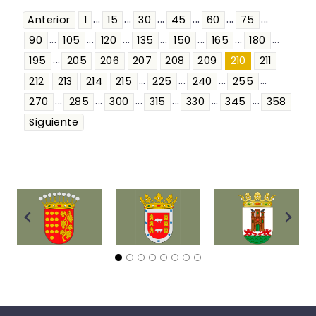
...
...
...
...
...
...
Anterior
1
15
30
45
60
75
...
...
...
...
...
...
...
90
105
120
135
150
165
180
...
195
205
206
207
208
209
210
211
...
...
...
...
212
213
214
215
225
240
255
...
...
...
...
...
...
270
285
300
315
330
345
358
Siguiente