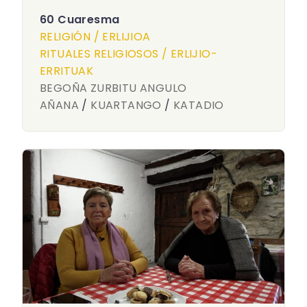
60 Cuaresma
RELIGIÓN / ERLIJIOA
RITUALES RELIGIOSOS / ERLIJIO-
ERRITUAK
BEGOÑA ZURBITU ANGULO
AÑANA
/
KUARTANGO
/
KATADIO