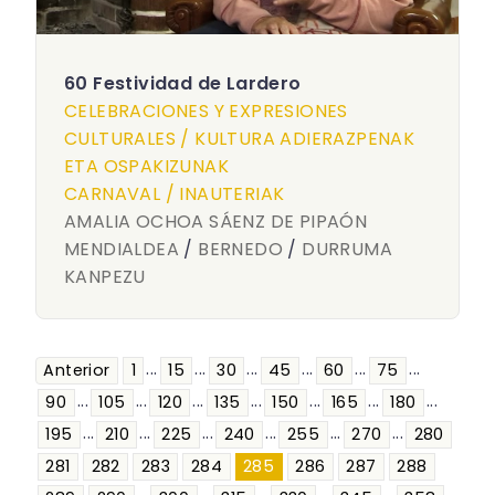
60 Festividad de Lardero
CELEBRACIONES Y EXPRESIONES
CULTURALES / KULTURA ADIERAZPENAK
ETA OSPAKIZUNAK
CARNAVAL / INAUTERIAK
AMALIA OCHOA SÁENZ DE PIPAÓN
MENDIALDEA
/
BERNEDO
/
DURRUMA
KANPEZU
...
...
...
...
...
...
Anterior
1
15
30
45
60
75
...
...
...
...
...
...
...
90
105
120
135
150
165
180
...
...
...
...
...
...
195
210
225
240
255
270
280
281
282
283
284
285
286
287
288