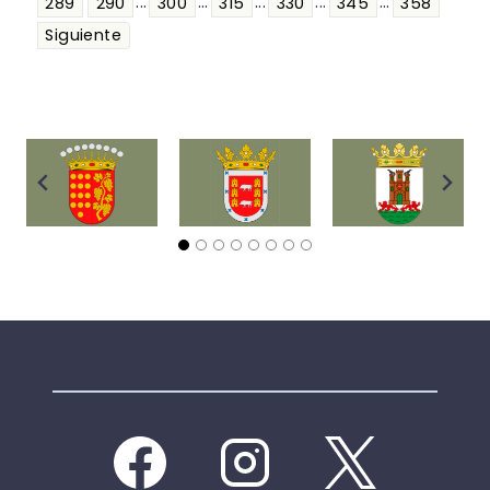
...
...
...
...
...
289
290
300
315
330
345
358
Siguiente