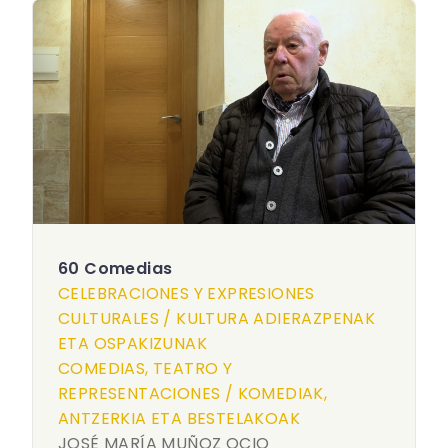
60 Comedias
CELEBRACIONES Y EXPRESIONES
CULTURALES / KULTURA ADIERAZPENAK
ETA OSPAKIZUNAK
COMEDIAS, TEATRO Y
REPRESENTACIONES / KOMEDIAK,
ANTZERKIA ETA BESTELAKOAK
JOSÉ MARÍA MUÑOZ OCIO