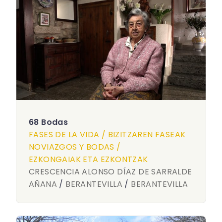
68 Bodas
FASES DE LA VIDA / BIZITZAREN FASEAK
NOVIAZGOS Y BODAS /
EZKONGAIAK ETA EZKONTZAK
CRESCENCIA ALONSO DÍAZ DE SARRALDE
AÑANA
/
BERANTEVILLA
/
BERANTEVILLA