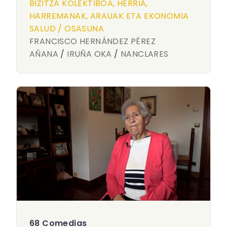
BIZITZA KOLEKTIBOA, HERRIA,
HARREMANAK, ARAUAK ETA EKONOMIA
SALUD / OSASUNA
FRANCISCO HERNÁNDEZ PÉREZ
AÑANA
/
IRUÑA OKA
/
NANCLARES
68 Comedias