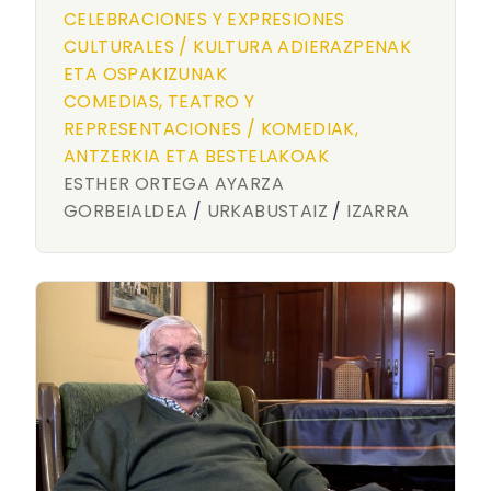
CELEBRACIONES Y EXPRESIONES
CULTURALES / KULTURA ADIERAZPENAK
ETA OSPAKIZUNAK
COMEDIAS, TEATRO Y
REPRESENTACIONES / KOMEDIAK,
ANTZERKIA ETA BESTELAKOAK
ESTHER ORTEGA AYARZA
GORBEIALDEA
/
URKABUSTAIZ
/
IZARRA