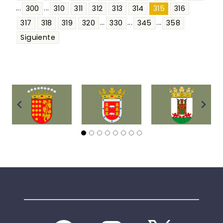
...
...
300
310
311
312
313
314
315
316
...
...
...
317
318
319
320
330
345
358
Siguiente