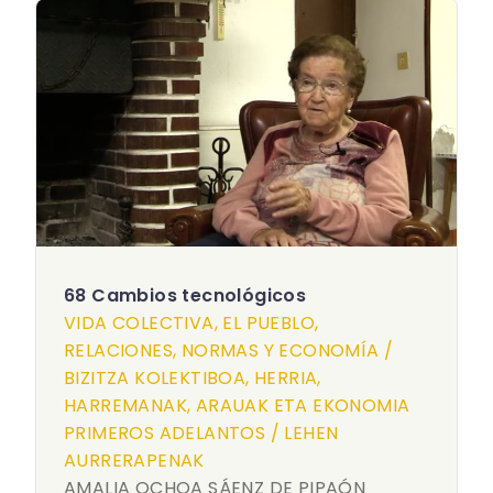
68 Cambios tecnológicos
VIDA COLECTIVA, EL PUEBLO,
RELACIONES, NORMAS Y ECONOMÍA /
BIZITZA KOLEKTIBOA, HERRIA,
HARREMANAK, ARAUAK ETA EKONOMIA
PRIMEROS ADELANTOS / LEHEN
AURRERAPENAK
AMALIA OCHOA SÁENZ DE PIPAÓN