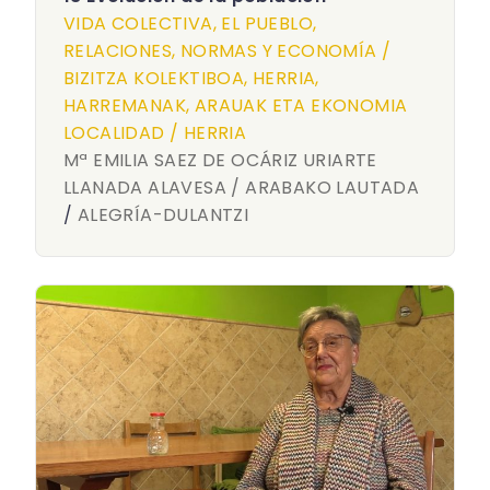
VIDA COLECTIVA, EL PUEBLO,
RELACIONES, NORMAS Y ECONOMÍA /
BIZITZA KOLEKTIBOA, HERRIA,
HARREMANAK, ARAUAK ETA EKONOMIA
LOCALIDAD / HERRIA
Mª EMILIA SAEZ DE OCÁRIZ URIARTE
LLANADA ALAVESA / ARABAKO LAUTADA
/
ALEGRÍA-DULANTZI