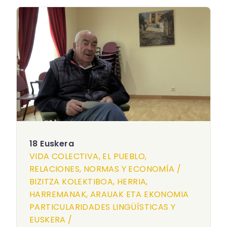
18 Euskera
VIDA COLECTIVA, EL PUEBLO,
RELACIONES, NORMAS Y ECONOMÍA /
BIZITZA KOLEKTIBOA, HERRIA,
HARREMANAK, ARAUAK ETA EKONOMIA
PARTICULARIDADES LINGÜÍSTICAS Y
EUSKERA /