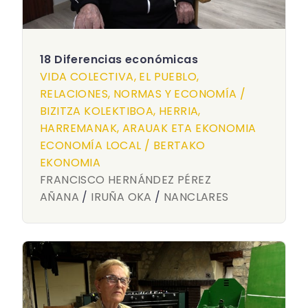
18 Diferencias económicas
VIDA COLECTIVA, EL PUEBLO,
RELACIONES, NORMAS Y ECONOMÍA /
BIZITZA KOLEKTIBOA, HERRIA,
HARREMANAK, ARAUAK ETA EKONOMIA
ECONOMÍA LOCAL / BERTAKO
EKONOMIA
FRANCISCO HERNÁNDEZ PÉREZ
AÑANA
/
IRUÑA OKA
/
NANCLARES