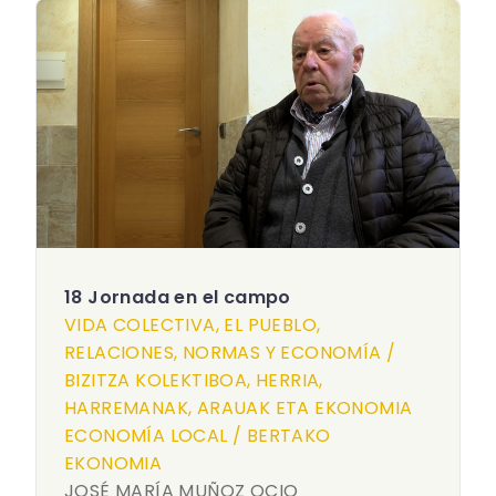
18 Jornada en el campo
VIDA COLECTIVA, EL PUEBLO,
RELACIONES, NORMAS Y ECONOMÍA /
BIZITZA KOLEKTIBOA, HERRIA,
HARREMANAK, ARAUAK ETA EKONOMIA
ECONOMÍA LOCAL / BERTAKO
EKONOMIA
JOSÉ MARÍA MUÑOZ OCIO