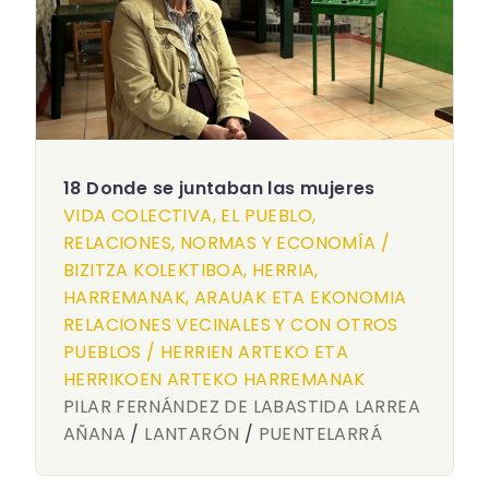
18 Donde se juntaban las mujeres
VIDA COLECTIVA, EL PUEBLO,
RELACIONES, NORMAS Y ECONOMÍA /
BIZITZA KOLEKTIBOA, HERRIA,
HARREMANAK, ARAUAK ETA EKONOMIA
RELACIONES VECINALES Y CON OTROS
PUEBLOS / HERRIEN ARTEKO ETA
HERRIKOEN ARTEKO HARREMANAK
PILAR FERNÁNDEZ DE LABASTIDA LARREA
AÑANA
/
LANTARÓN
/
PUENTELARRÁ