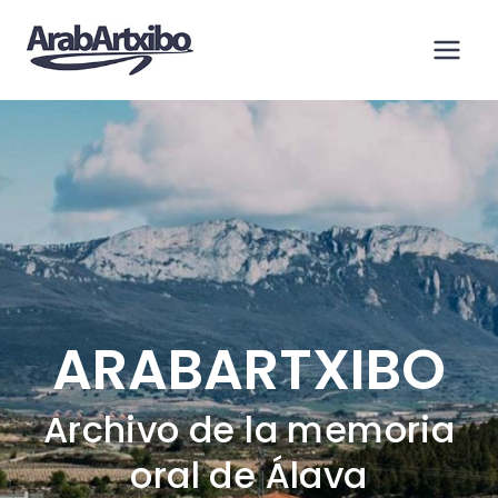
Saltar
al
contenido
ARABARTXIBO
Archivo de la memoria
oral de Álava