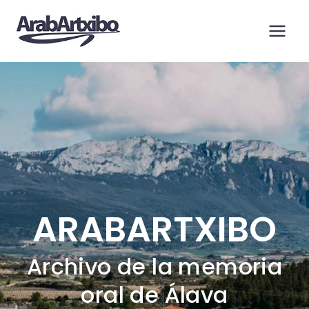
Saltar
al
contenido
ARABARTXIBO
Archivo de la memoria
oral de Álava