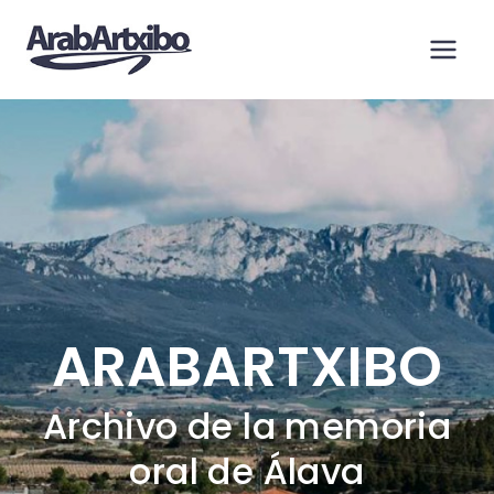
Saltar
al
contenido
ARABARTXIBO
Archivo de la memoria
oral de Álava