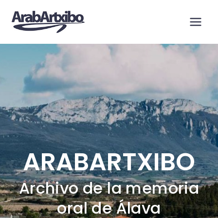
Saltar
al
contenido
ARABARTXIBO
Archivo de la memoria
oral de Álava