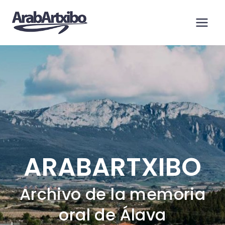
Saltar
al
contenido
ARABARTXIBO
Archivo de la memoria
oral de Álava