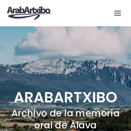
Saltar
al
contenido
ARABARTXIBO
Archivo de la memoria
oral de Álava