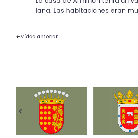
La casa de Armiñón tenía un v
lana. Las habitaciones eran m
Vídeo anterior