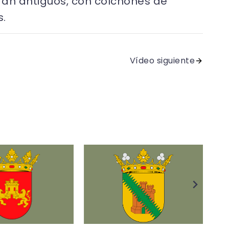
ran antiguos, con colchones de
s.
Vídeo siguiente