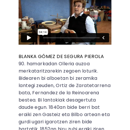
BLANKA GÓMEZ DE SEGURA PIEROLA
90. hamarkadan Olleria auzoa
merkataritzarekin zegoen loturik.
Bidearen bi alboetan bi zeramika
lantegi zeuden, Ortiz de Zaratetarrena
bata, Fernandez de la Reinoarena
bestea. Bi lantokiak desagertuta
daude egun. 1840an bide berri bat
eraiki zen Gasteiz eta Bilbo artean eta
gurdi ugari igarotzen ziren bide
hartatik. 1852an hiru zubi eraiki ziren