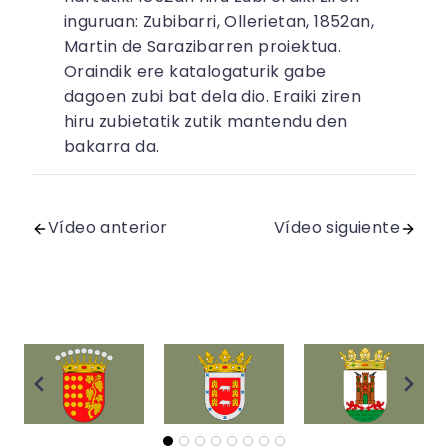
inguruan: Zubibarri, Ollerietan, 1852an,
Martin de Sarazibarren proiektua.
Oraindik ere katalogaturik gabe
dagoen zubi bat dela dio. Eraiki ziren
hiru zubietatik zutik mantendu den
bakarra da.
Vídeo anterior
Vídeo siguiente