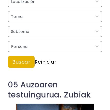
05 Auzoaren
testuingurua. Zubiak