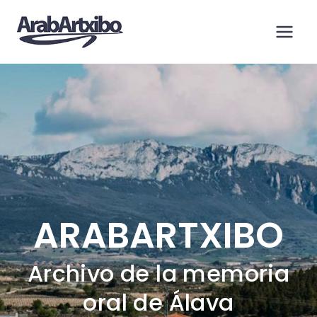
Saltar
al
contenido
ARABARTXIBO
Archivo de la memoria
oral de Álava