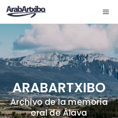
Saltar
al
contenido
ARABARTXIBO
Archivo de la memoria
oral de Álava