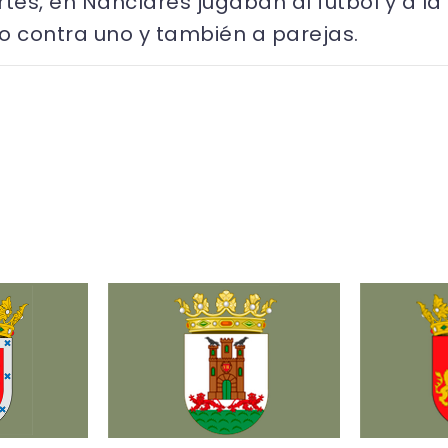
tes, en Nanclares jugaban al fútbol y a la
 contra uno y también a parejas.