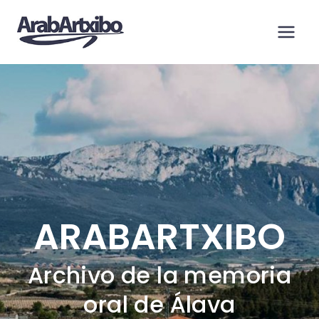
Saltar
al
contenido
ARABARTXIBO
Archivo de la memoria
oral de Álava