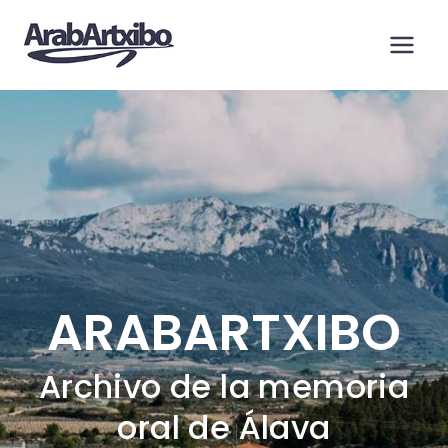
Saltar
al
contenido
ARABARTXIBO
Archivo de la memoria
oral de Álava