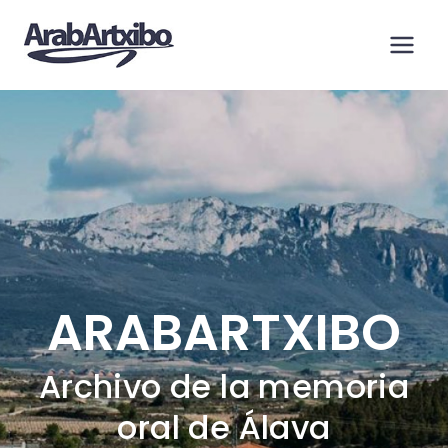
Saltar
al
contenido
ARABARTXIBO
Archivo de la memoria
oral de Álava