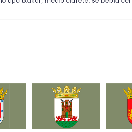
 tipo txakoli, medio clarete. Se bebía cerv