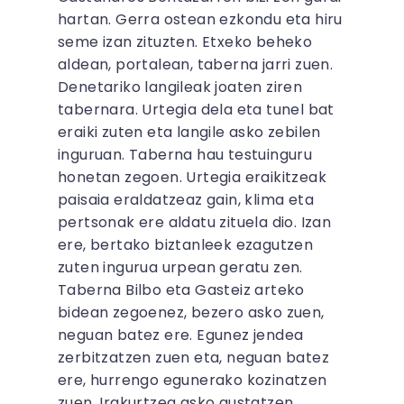
hartan. Gerra ostean ezkondu eta hiru
seme izan zituzten. Etxeko beheko
aldean, portalean, taberna jarri zuen.
Denetariko langileak joaten ziren
tabernara. Urtegia dela eta tunel bat
eraiki zuten eta langile asko zebilen
inguruan. Taberna hau testuinguru
honetan zegoen. Urtegia eraikitzeak
paisaia eraldatzeaz gain, klima eta
pertsonak ere aldatu zituela dio. Izan
ere, bertako biztanleek ezagutzen
zuten ingurua urpean geratu zen.
Taberna Bilbo eta Gasteiz arteko
bidean zegoenez, bezero asko zuen,
neguan batez ere. Egunez jendea
zerbitzatzen zuen eta, neguan batez
ere, hurrengo egunerako kozinatzen
zuen. Irakurtzea asko gustatzen