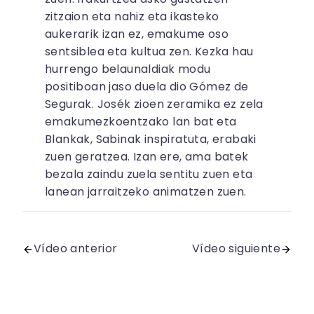
zitzaion eta nahiz eta ikasteko
aukerarik izan ez, emakume oso
sentsiblea eta kultua zen. Kezka hau
hurrengo belaunaldiak modu
positiboan jaso duela dio Gómez de
Segurak. Josék zioen zeramika ez zela
emakumezkoentzako lan bat eta
Blankak, Sabinak inspiratuta, erabaki
zuen geratzea. Izan ere, ama batek
bezala zaindu zuela sentitu zuen eta
lanean jarraitzeko animatzen zuen.
Vídeo anterior
Vídeo siguiente