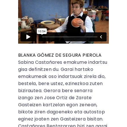
BLANKA GÓMEZ DE SEGURA PIEROLA
Sabina Castañares emakume indartsu
gisa definitzen du. Garai hartako
emakumeak oso indartsuak zirela dio,
bestela, bere ustez, ezinezkoa zuten
bizirautea. Gerora bere senarra
izango zen Jose Ortiz de Zarate
Gasteizen kartzelan egon zenean,
bikote ziren dagoeneko eta autostop
eginez joaten zen Gasteizera bisitan.
Castañares Bentazarren bizi zen garai