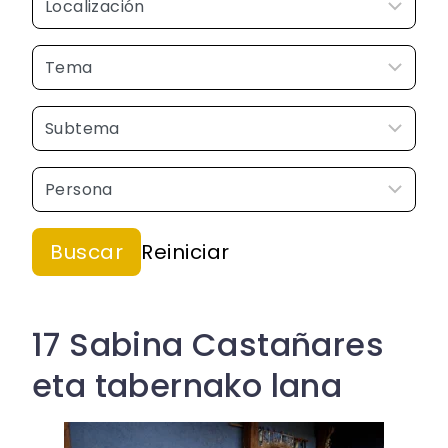
17 Sabina Castañares
eta tabernako lana