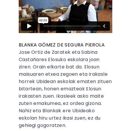
BLANKA GÓMEZ DE SEGURA PIEROLA
Jose Ortiz de Zaratek eta Sabina
Castañares Elosuko eskolara joan
ziren. Orain elkarte bat da. Elosun
maisuaren etxea zegoen eta irakasle
horrek Ubidean eskolak ematen zituen
bitartean, honen emazteak Elosun
irakasten zuen. Ikasleek asko maite
zuten emakumea, ez ordea gizona.
Nahiz eta Blankak ere Ubideako
eskolan hiru urtez ikasi zuen, ez du
gehiegi gogoratzen.