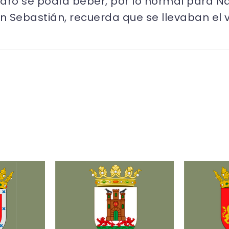
aro se podía beber, por lo normal para Na
San Sebastián, recuerda que se llevaban el 