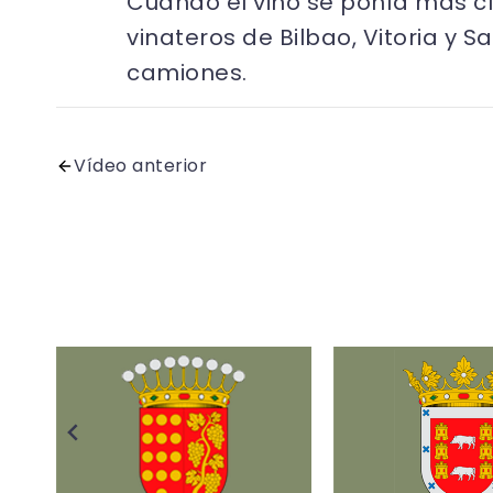
Cuando el vino se ponía mas cl
vinateros de Bilbao, Vitoria y 
camiones.
Vídeo anterior