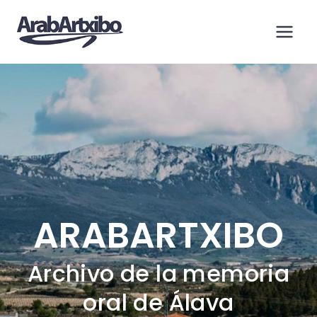
Saltar
al
contenido
ARABARTXIBO
Archivo de la memoria
oral de Álava