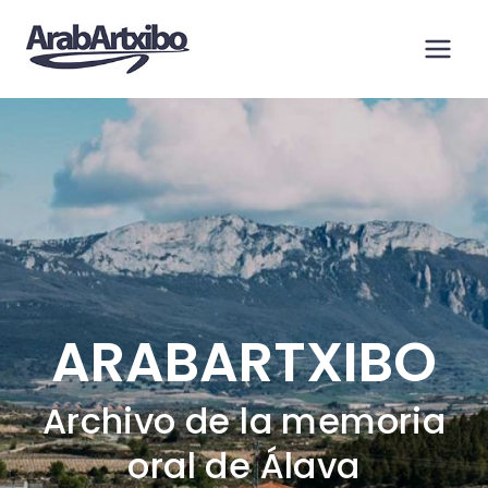
Saltar
al
contenido
ARABARTXIBO
Archivo de la memoria
oral de Álava