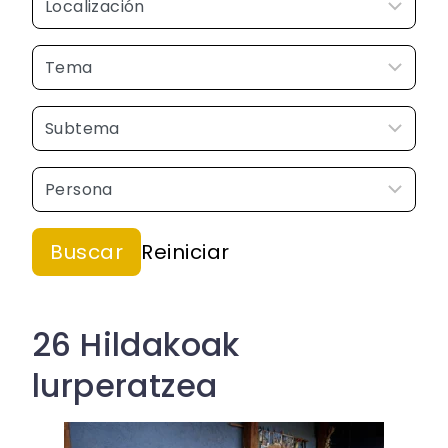
26 Hildakoak
lurperatzea