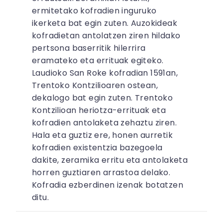
ermitetako kofradien inguruko
ikerketa bat egin zuten. Auzokideak
kofradietan antolatzen ziren hildako
pertsona baserritik hilerrira
eramateko eta errituak egiteko.
Laudioko San Roke kofradian 1591an,
Trentoko Kontzilioaren ostean,
dekalogo bat egin zuten. Trentoko
Kontzilioan heriotza-errituak eta
kofradien antolaketa zehaztu ziren.
Hala eta guztiz ere, honen aurretik
kofradien existentzia bazegoela
dakite, zeramika erritu eta antolaketa
horren guztiaren arrastoa delako.
Kofradia ezberdinen izenak botatzen
ditu.