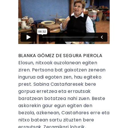
BLANKA GÓMEZ DE SEGURA PIEROLA
Elosun, nitxoak auzolanean egiten
ziren. Pertsona bat gaixotzen zenean
ingurua adi egoten zen, hau egiteko
prest. Sabina Castañaresek bere
gorpua erretzea eta errautsak
baratzean botatzea nahi zuen. Beste
askorekin gaur egun egiten den
bezala, azkenean, Castañares erre eta
nitxo batean sartu zituzten bere
errautsak. Zeramikari loturik,