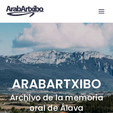
Saltar
al
contenido
ARABARTXIBO
Archivo de la memoria
oral de Álava