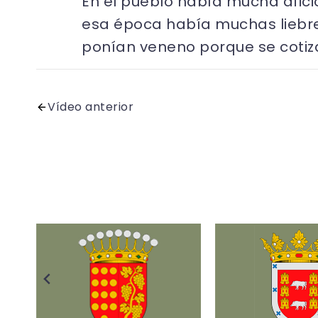
En el pueblo había mucha afici
esa época había muchas liebres.
ponían veneno porque se cotiz
Vídeo anterior