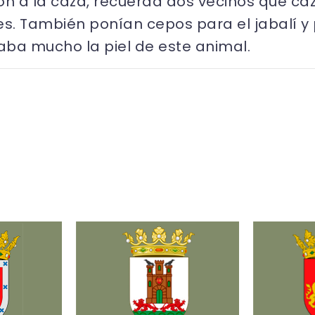
ón a la caza, recuerda dos vecinos que caz
 También ponían cepos para el jabalí y pa
aba mucho la piel de este animal.