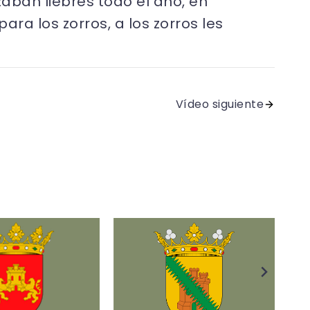
aban liebres todo el año, en
ra los zorros, a los zorros les
Vídeo siguiente