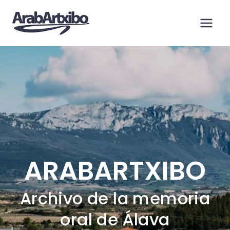
Saltar
al
contenido
ARABARTXIBO
Archivo de la memoria
oral de Álava