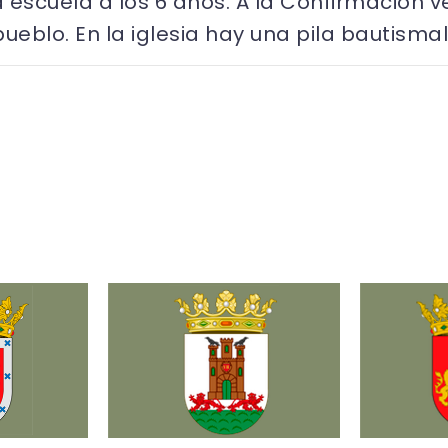
 escuela a los 6 años. A la Confirmación v
ueblo. En la iglesia hay una pila bautismal