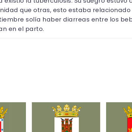
na existió la tuberculosis. Su suegro estuv
dad que otras, esto estaba relacionado c
ptiembre solía haber diarreas entre los b
n en el parto.