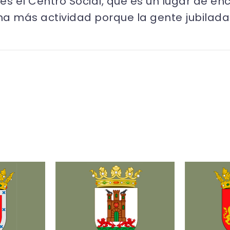
es el Centro Social, que es un lugar de en
ha más actividad porque la gente jubila