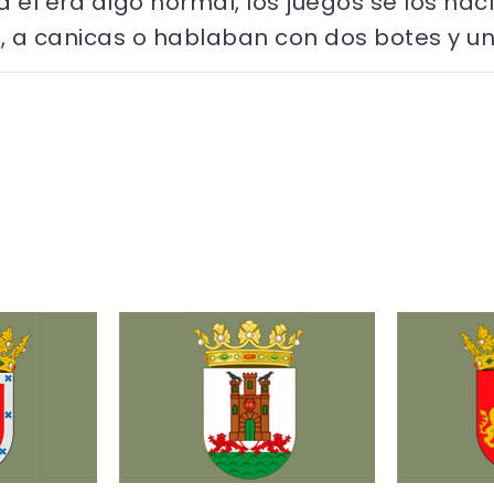
 él era algo normal, los juegos se los hac
e, a canicas o hablaban con dos botes y u