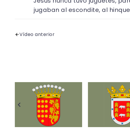
Jesús nunca tuvo juguetes, para
jugaban al escondite, al hinqu
Vídeo anterior