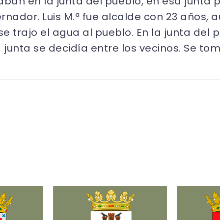
ban en la junta del pueblo, en esa junta 
rnador. Luis M.ª fue alcalde con 23 años,
e trajo el agua al pueblo. En la junta del
junta se decidía entre los vecinos. Se t