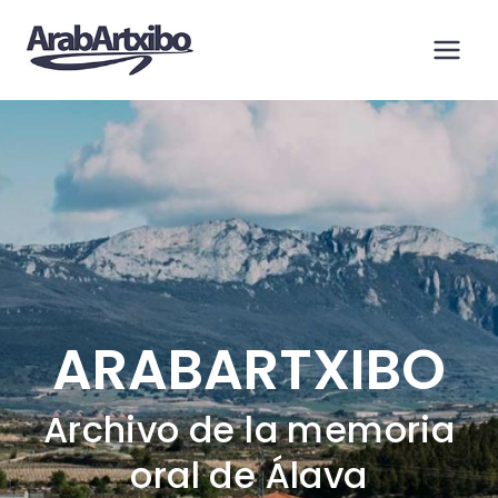
Saltar
al
contenido
ARABARTXIBO
Archivo de la memoria
oral de Álava