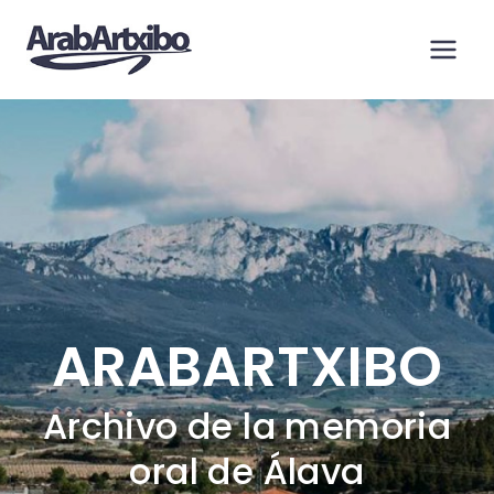
Saltar
al
contenido
ARABARTXIBO
Archivo de la memoria
oral de Álava