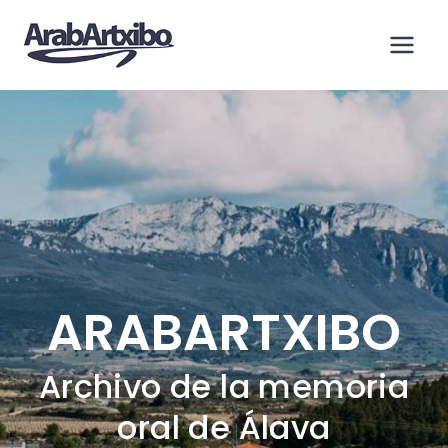
Saltar
al
contenido
ARABARTXIBO
Archivo de la memoria
oral de Álava