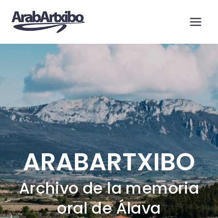
Saltar
al
contenido
ARABARTXIBO
Archivo de la memoria
oral de Álava