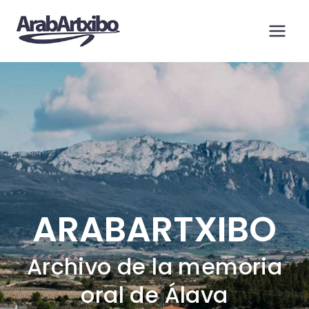
Saltar
al
contenido
ARABARTXIBO
Archivo de la memoria
oral de Álava