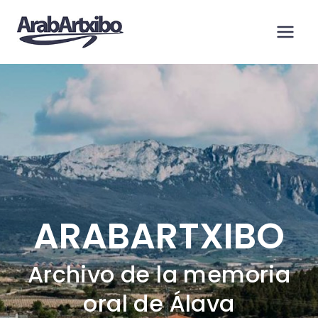
Saltar
al
contenido
ARABARTXIBO
Archivo de la memoria
oral de Álava