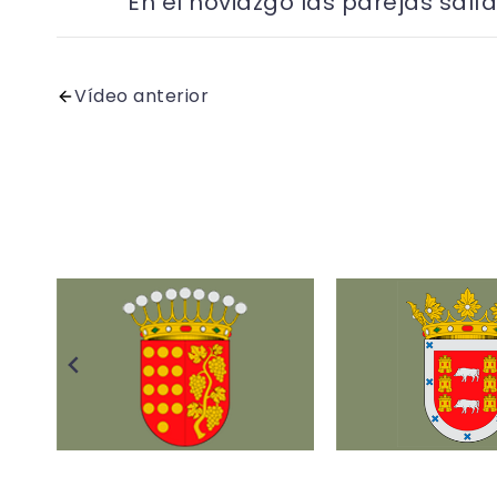
En el noviazgo las parejas salí
Vídeo anterior