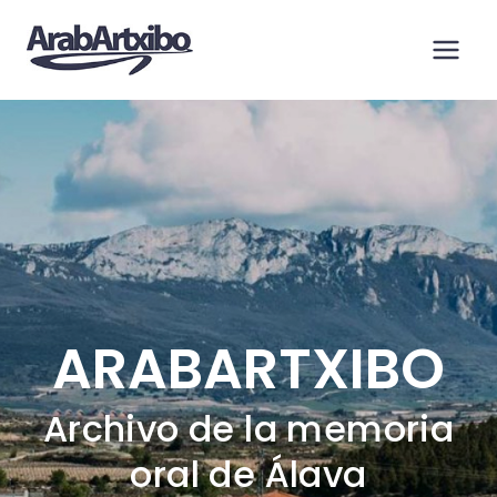
Saltar
al
contenido
ARABARTXIBO
Archivo de la memoria
oral de Álava