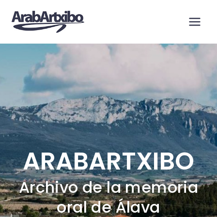
Saltar
al
contenido
ARABARTXIBO
Archivo de la memoria
oral de Álava