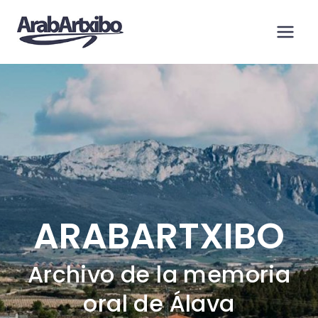
Saltar
al
contenido
ARABARTXIBO
Archivo de la memoria
oral de Álava